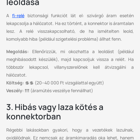
leoldása
A
fi-relé
biztonsági funkciót lát el: szivárgó áram esetén
lekapcsolja a hálózatot. Ha ez történt, a konnektor is áramtalan
lesz. A relé visszakapcsolható, de ha ismételten leold,
komolyabb hiba (például szigetelési probléma) állhat fenn.
Megoldás:
Ellenőrizzük, mi okozhatta a leoldást (például
meghibásodott készülék), majd kapcsoljuk vissza a relét. Ha
többször lekapcsol, villanyszerelőnek kell átvizsgálni a
hálózatot.
Költség:
💲💲 (20–40 000 Ft vizsgálattal együtt)
Veszély:
❗❗❗ (áramütés veszélye fennállhat)
3. Hibás vagy laza kötés a
konnektorban
Régebbi lakásokban gyakori, hogy a vezetékek lazulnak,
oxidálódnak. Ez nemcsak az áramkimaradás oka lehet, hanem