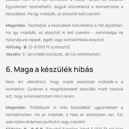
Egyszerűen tesztelhető: dugjuk közvetlenül a konnektorba a
készüléket. Ha így működik, az elosztót kell cserélni.
Megoldás:
Teszteljük a készüléket közvetlenül a fali aljzatban.
Ha így működik, az elosztót ki kell cserélni – semmiképp ne
használjunk repedt, égett vagy kontakthibás elosztót.
Költség:
💲 (2–8 000 Ft új elosztó)
Veszély:
❗❕❕ (enyhébb kockázat, de tűz keletkezhet)
6. Maga a készülék hibás
Nem árt ellenőrizni, hogy másik eszközzel működik-e a
konnektor. Gyakran a meghibásodott készülék miatt hisszük
azt, hogy a konnektorban nincs áram.
Megoldás:
Próbáljunk ki más készüléket ugyanabban a
konnektorban. Ha az működik, a hiba az eszközben van. Ezt
szervizben érdemes javíttatni vagy cserélni.
Költség:
💲–💲💲💲 (típustól függően, lehet 5 000 Ft-tól akár