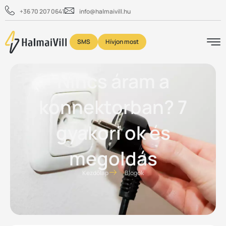
+36 70 207 0641
info@halmaivill.hu
SMS
Hívjon most
Nincs áram a
konnektorban? 7
gyakori ok és
megoldás
Kezdőlap
Blogok