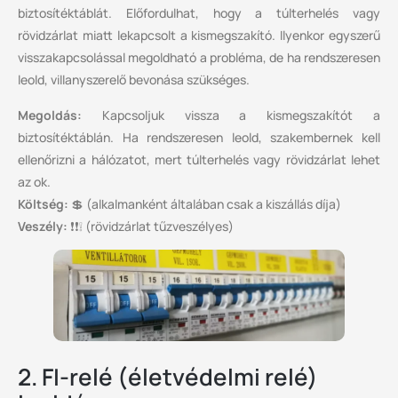
biztosítéktáblát. Előfordulhat, hogy a túlterhelés vagy
rövidzárlat miatt lekapcsolt a kismegszakító. Ilyenkor egyszerű
visszakapcsolással megoldható a probléma, de ha rendszeresen
leold, villanyszerelő bevonása szükséges.
Megoldás:
Kapcsoljuk vissza a kismegszakítót a
biztosítéktáblán. Ha rendszeresen leold, szakembernek kell
ellenőrizni a hálózatot, mert túlterhelés vagy rövidzárlat lehet
az ok.
Költség:
💲 (alkalmanként általában csak a kiszállás díja)
Veszély:
❗❗❕ (rövidzárlat tűzveszélyes)
2. FI-relé (életvédelmi relé)