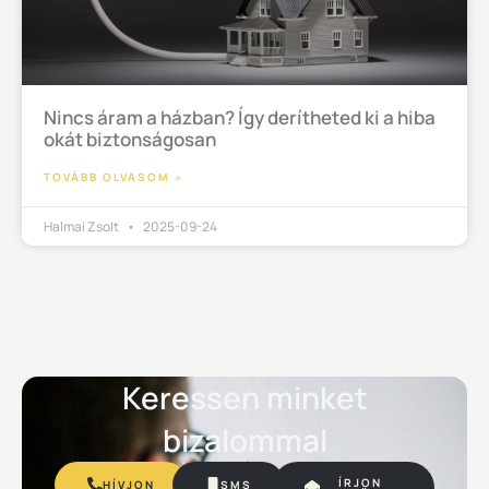
Nincs áram a házban? Így derítheted ki a hiba
okát biztonságosan
TOVÁBB OLVASOM »
Halmai Zsolt
2025-09-24
Keressen minket
bizalommal
ÍRJON
HÍVJON
SMS