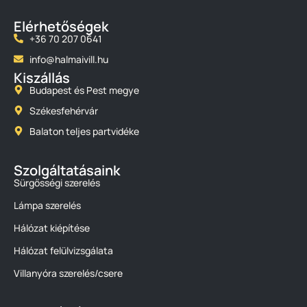
Elérhetőségek
+36 70 207 0641
info@halmaivill.hu
Kiszállás
Budapest és Pest megye
Székesfehérvár
Balaton teljes partvidéke
Szolgáltatásaink
Sürgősségi szerelés
Lámpa szerelés
Hálózat kiépítése
Hálózat felülvizsgálata
Villanyóra szerelés/csere