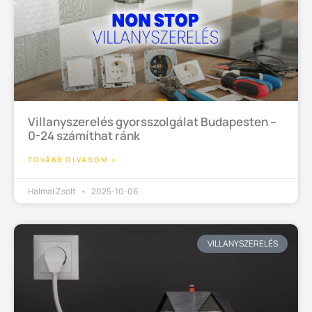
Villanyszerelés gyorsszolgálat Budapesten –
0-24 számíthat ránk
TOVÁBB OLVASOM »
Halmai Zsolt
2025-10-06
VILLANYSZERELÉS