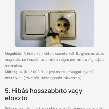
Megoldás:
A hibás konnektort cserélni kell. Ez gyors és olcsó
megoldás, de hosszú távon biztonságosabb, mint a régi aljzat
használata.
Költség:
💲 (5–15 000 Ft / aljzat csere, anyaggal együtt)
Veszély:
❗❗❕ (szikrázás, túlmelegedés, tűzveszély)
5. Hibás hosszabbító vagy
elosztó
Sokszor nem is a fali konnektor a hibás, hanem az elosztó.