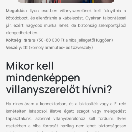
Megoldás:
Ilyen esetben villanyszerelőnek kell felnyitnia a
kötődobozt, és ellenőriznie a kábelezést. Gyakran falbontással
jár, ezért nagyobb munka lehet, de biztonság szempontjából
elengedhetetlen.
Költség:
💲💲💲 (30–80 000 Ft a hiba jellegétől függően)
Veszély:
❗❗❗ (komoly áramütés- és tűzveszély)
Mikor kell
mindenképpen
villanyszerelőt hívni?
Ha nincs áram a konnektorban, és a biztosíték vagy a FI-relé
ismételten lekapcsol, illetve égett szagot vagy melegedést
tapasztalunk, azonnal villanyszerelőhöz kell fordulni. Ilyen
esetekben a hiba forrását házilag nem lehet biztonságosan