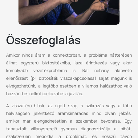
Összefoglalás
Amikor nincs áram a konnektorban, a probléma hátterében
állhat egyszerű biztosítékhiba, laza érintkezés vagy akár
komolyabb vezetékprobléma is. Bár néhány alapvető
ellenőrzést (pl. biztosíték visszakapcsolása) saját magunk is
elvégezhetünk, a legtöbb esetben a villamos hálózathoz való
hozzáértés nélkül kockázatos a javítás.
A visszatérő hibák, az égett szag, a szikrázás vagy a több
helyiségben jelentkező áramkimaradás mind olyan jelzés,
amikor már elengedhetetlen a szakember bevonása. Egy
tapasztalt villanyszerelő gyorsan diagnosztizálja a hibát,
szakszerűen megoldja a problémát, és hosszú távon