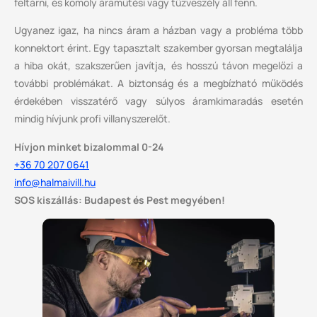
feltárni, és komoly áramütési vagy tűzveszély áll fenn.
Ugyanez igaz, ha nincs áram a házban vagy a probléma több
konnektort érint. Egy tapasztalt szakember gyorsan megtalálja
a hiba okát, szakszerűen javítja, és hosszú távon megelőzi a
további problémákat. A biztonság és a megbízható működés
érdekében visszatérő vagy súlyos áramkimaradás esetén
mindig hívjunk profi villanyszerelőt.
Hívjon minket bizalommal 0-24
+36 70 207 0641
info@halmaivill.hu
SOS kiszállás: Budapest és Pest megyében!