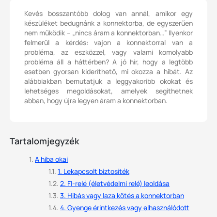
Kevés bosszantóbb dolog van annál, amikor egy
készüléket bedugnánk a konnektorba, de egyszerűen
nem működik – „nincs áram a konnektorban…” Ilyenkor
felmerül a kérdés: vajon a konnektorral van a
probléma, az eszközzel, vagy valami komolyabb
probléma áll a háttérben? A jó hír, hogy a legtöbb
esetben gyorsan kideríthető, mi okozza a hibát. Az
alábbiakban bemutatjuk a leggyakoribb okokat és
lehetséges megoldásokat, amelyek segíthetnek
abban, hogy újra legyen áram a konnektorban.
Tartalomjegyzék
A hiba okai
1. Lekapcsolt biztosíték
2. FI-relé (életvédelmi relé) leoldása
3. Hibás vagy laza kötés a konnektorban
4. Gyenge érintkezés vagy elhasználódott