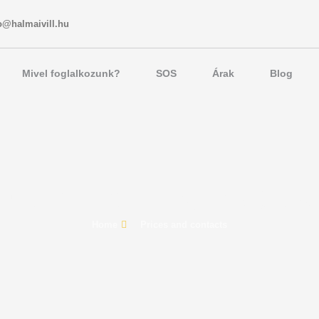
o@halmaivill.hu
Mivel foglalkozunk?
SOS
Árak
Blog
Elektriker Budapes
Home
Prices and contacts