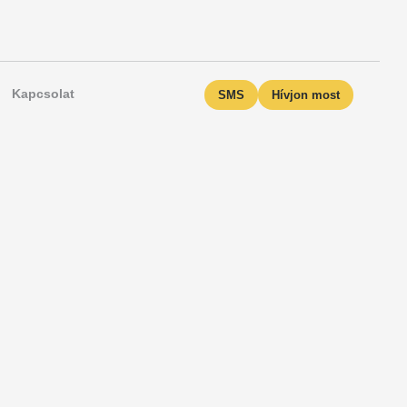
Kapcsolat
SMS
Hívjon most
t