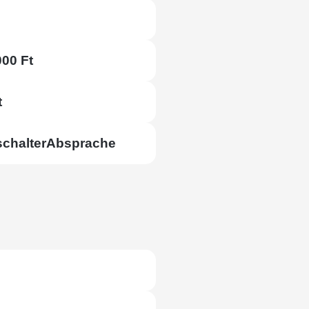
000 Ft
t
chalter
Absprache