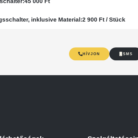
schalter:
45 000 Ft
sschalter, inklusive Material:
2 900 Ft / Stück
zalommal
HÍVJON
SMS