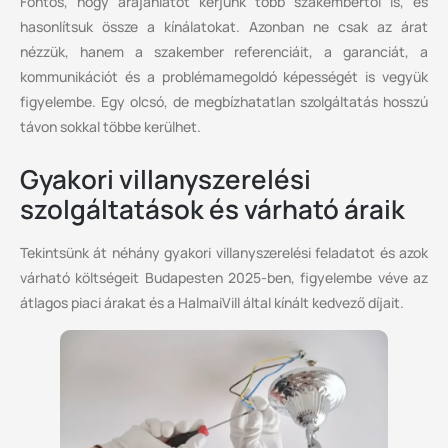
Fontos, hogy árajánlatot kérjünk több szakembertől is, és
hasonlítsuk össze a kínálatokat. Azonban ne csak az árat
nézzük, hanem a szakember referenciáit, a garanciát, a
kommunikációt és a problémamegoldó képességét is vegyük
figyelembe. Egy olcsó, de megbízhatatlan szolgáltatás hosszú
távon sokkal többe kerülhet.
Gyakori villanyszerelési
szolgáltatások és várható áraik
Tekintsünk át néhány gyakori villanyszerelési feladatot és azok
várható költségeit Budapesten 2025-ben, figyelembe véve az
átlagos piaci árakat és a HalmaiVill által kínált kedvező díjait.