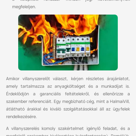
megfeleljen.
Amikor villanyszerelőt választ, kérjen részletes árajánlatot,
amely tartalmazza az anyagköltséget és a munkadíjat is.
Érdeklődjön a garanciális feltételekről, és ellenőrizze a
szakember referenciáit. Egy megbízható cég, mint a HalmaiVill,
átlátható árakkal és kiváló szolgáltatásokkal áll az ügyfelek
rendelkezésére.
A villanyszerelés komoly szakértelmet igénylő feladat, és a
megfelelő szakember kiválasztása kulcsfontosságú. Reméljük,