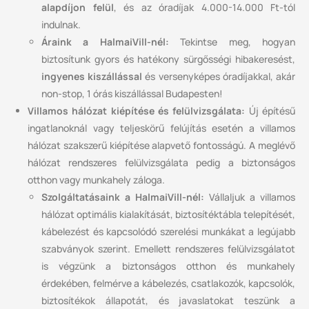
alapdíjon felül
, és az óradíjak 4.000-14.000 Ft-tól
indulnak.
Áraink a HalmaiVill-nél:
Tekintse meg, hogyan
biztosítunk gyors és hatékony sürgősségi hibakeresést,
ingyenes kiszállással
és versenyképes óradíjakkal, akár
non-stop, 1 órás kiszállással Budapesten!
Villamos hálózat kiépítése és felülvizsgálata:
Új építésű
ingatlanoknál vagy teljeskörű felújítás esetén a villamos
hálózat szakszerű kiépítése alapvető fontosságú. A meglévő
hálózat rendszeres felülvizsgálata pedig a biztonságos
otthon vagy munkahely záloga.
Szolgáltatásaink a HalmaiVill-nél:
Vállaljuk a villamos
hálózat optimális kialakítását, biztosítéktábla telepítését,
kábelezést és kapcsolódó szerelési munkákat a legújabb
szabványok szerint. Emellett rendszeres felülvizsgálatot
is végzünk a biztonságos otthon és munkahely
érdekében, felmérve a kábelezés, csatlakozók, kapcsolók,
biztosítékok állapotát, és javaslatokat teszünk a