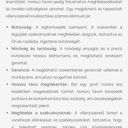
áramütést, hosszú távon pedig folyamatos meghibásodásokat
és további költségeket okozhat. Egy megbízható és tapasztalt
villanyszerelő kiválasztása számos előnnyel jár:
Biztonság:
A legfontosabb szempont. A szakember a
legújabb szabványoknak megfelelően dolgozik, biztosítva az
Ön és családja, ingatlana biztonságát.
Minőség és tartósság:
A minőségi anyagok és a precíz
kivitelezés hosszú élettartamú és megbízható rendszert
garantál.
Garancia:
A megbízható szakemberek garanciát vállalnak a
munkájukra, ami plusz nyugalmat biztosít.
Hosszú távú megtakarítás:
Bár egy profi munka ára
kezdetben magasabbnak tűnhet, hosszú távon kevesebb
javításra és karbantartásra lesz szükség, ami összességében
megtakarítást jelent.
Megfelelés a szabványoknak:
A villanyszerelő ismeri a
vonatkozó előírásokat és szabályozásokat, biztosítva, hogy
a telepített rendszer minden jogi követelménynek