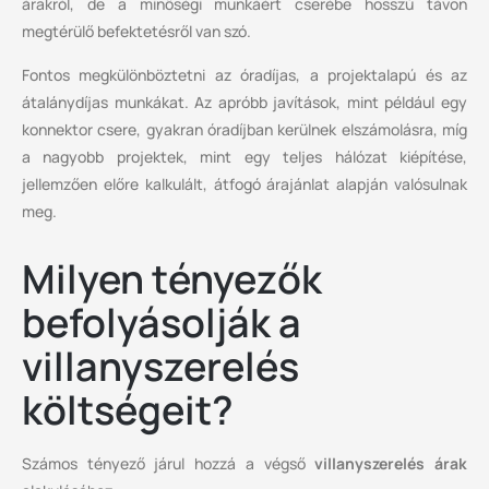
árakról, de a minőségi munkáért cserébe hosszú távon
megtérülő befektetésről van szó.
Fontos megkülönböztetni az óradíjas, a projektalapú és az
átalánydíjas munkákat. Az apróbb javítások, mint például egy
konnektor csere, gyakran óradíjban kerülnek elszámolásra, míg
a nagyobb projektek, mint egy teljes hálózat kiépítése,
jellemzően előre kalkulált, átfogó árajánlat alapján valósulnak
meg.
Milyen tényezők
befolyásolják a
villanyszerelés
költségeit?
Számos tényező járul hozzá a végső
villanyszerelés árak