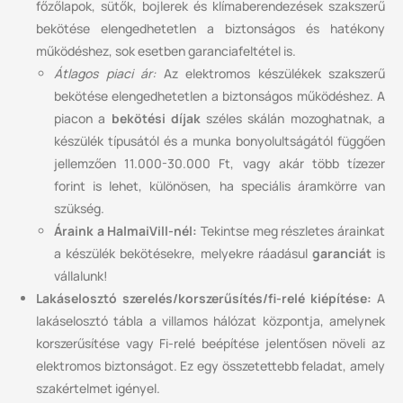
főzőlapok, sütők, bojlerek és klímaberendezések szakszerű
bekötése elengedhetetlen a biztonságos és hatékony
működéshez, sok esetben garanciafeltétel is.
Átlagos piaci ár:
Az elektromos készülékek szakszerű
bekötése elengedhetetlen a biztonságos működéshez. A
piacon a
bekötési díjak
széles skálán mozoghatnak, a
készülék típusától és a munka bonyolultságától függően
jellemzően 11.000-30.000 Ft, vagy akár több tízezer
forint is lehet, különösen, ha speciális áramkörre van
szükség.
Áraink a HalmaiVill-nél:
Tekintse meg részletes árainkat
a készülék bekötésekre, melyekre ráadásul
garanciát
is
vállalunk!
Lakáselosztó szerelés/korszerűsítés/fi-relé kiépítése:
A
lakáselosztó tábla a villamos hálózat központja, amelynek
korszerűsítése vagy Fi-relé beépítése jelentősen növeli az
elektromos biztonságot. Ez egy összetettebb feladat, amely
szakértelmet igényel.