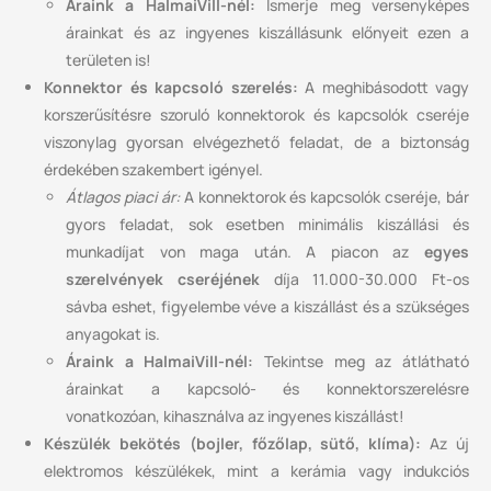
Áraink a HalmaiVill-nél:
Ismerje meg versenyképes
árainkat és az ingyenes kiszállásunk előnyeit ezen a
területen is!
Konnektor és kapcsoló szerelés:
A meghibásodott vagy
korszerűsítésre szoruló konnektorok és kapcsolók cseréje
viszonylag gyorsan elvégezhető feladat, de a biztonság
érdekében szakembert igényel.
Átlagos piaci ár:
A konnektorok és kapcsolók cseréje, bár
gyors feladat, sok esetben minimális kiszállási és
munkadíjat von maga után. A piacon az
egyes
szerelvények cseréjének
díja 11.000-30.000 Ft-os
sávba eshet, figyelembe véve a kiszállást és a szükséges
anyagokat is.
Áraink a HalmaiVill-nél:
Tekintse meg az átlátható
árainkat a kapcsoló- és konnektorszerelésre
vonatkozóan, kihasználva az ingyenes kiszállást!
Készülék bekötés (bojler, főzőlap, sütő, klíma):
Az új
elektromos készülékek, mint a kerámia vagy indukciós