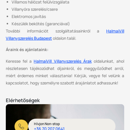
Villamos hálózat felülvizsgálata
Villanyóra szerelés/csere
Elektromos javítás
Készülék bekötés (garanciával)
További információt szolgáltatásainkról a
HalmaiVill
Villanyszerelés Budapest
oldalon talál.
Áraink és ajánlataink:
Keresse fel a
HalmaiVill Villanyszerelés Árak
oldalunkat, ahol
részletesen tájékozódhat díjainkról, és meggyőződhet arról,
miért érdemes minket választania! Kérjük, vegye fel velünk a
kapcsolatot, hogy személyre szabott árajánlatot adhassunk!
Elérhetőségek
Hívjon Non-stop
+36 70 207 0641