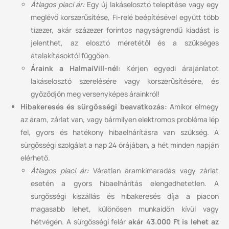
Átlagos piaci ár:
Egy új lakáselosztó telepítése vagy egy
meglévő korszerűsítése, Fi-relé beépítésével együtt több
tízezer, akár százezer forintos nagyságrendű kiadást is
jelenthet, az elosztó méretétől és a szükséges
átalakításoktól függően.
Áraink a HalmaiVill-nél:
Kérjen egyedi árajánlatot
lakáselosztó szerelésére vagy korszerűsítésére, és
győződjön meg versenyképes árainkról!
Hibakeresés és sürgősségi beavatkozás:
Amikor elmegy
az áram, zárlat van, vagy bármilyen elektromos probléma lép
fel, gyors és hatékony hibaelhárításra van szükség. A
sürgősségi szolgálat a nap 24 órájában, a hét minden napján
elérhető.
Átlagos piaci ár:
Váratlan áramkimaradás vagy zárlat
esetén a gyors hibaelhárítás elengedhetetlen. A
sürgősségi kiszállás és hibakeresés díja a piacon
magasabb lehet, különösen munkaidőn kívül vagy
hétvégén. A sürgősségi felár
akár 43.000 Ft is lehet az