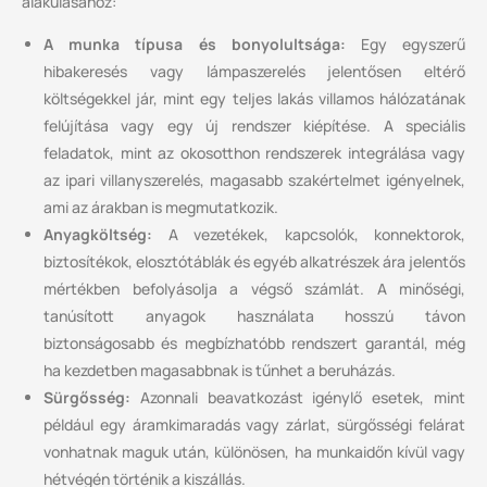
alakulásához:
A munka típusa és bonyolultsága:
Egy egyszerű
hibakeresés vagy lámpaszerelés jelentősen eltérő
költségekkel jár, mint egy teljes lakás villamos hálózatának
felújítása vagy egy új rendszer kiépítése. A speciális
feladatok, mint az okosotthon rendszerek integrálása vagy
az ipari villanyszerelés, magasabb szakértelmet igényelnek,
ami az árakban is megmutatkozik.
Anyagköltség:
A vezetékek, kapcsolók, konnektorok,
biztosítékok, elosztótáblák és egyéb alkatrészek ára jelentős
mértékben befolyásolja a végső számlát. A minőségi,
tanúsított anyagok használata hosszú távon
biztonságosabb és megbízhatóbb rendszert garantál, még
ha kezdetben magasabbnak is tűnhet a beruházás.
Sürgősség:
Azonnali beavatkozást igénylő esetek, mint
például egy áramkimaradás vagy zárlat, sürgősségi felárat
vonhatnak maguk után, különösen, ha munkaidőn kívül vagy
hétvégén történik a kiszállás.