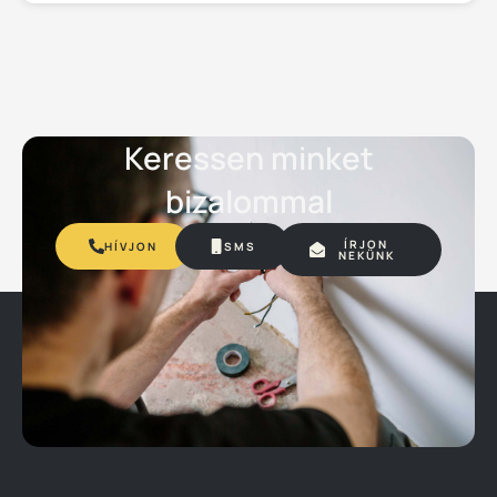
Keressen minket
bizalommal
ÍRJON
HÍVJON
SMS
NEKÜNK