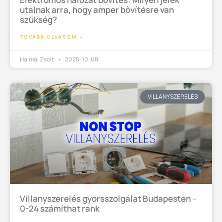
utalnak arra, hogy amper bővítésre van
szükség?
TOVÁBB OLVASOM »
Halmai Zsolt
2025-10-08
VILLANYSZERELÉS
Villanyszerelés gyorsszolgálat Budapesten –
0-24 számíthat ránk