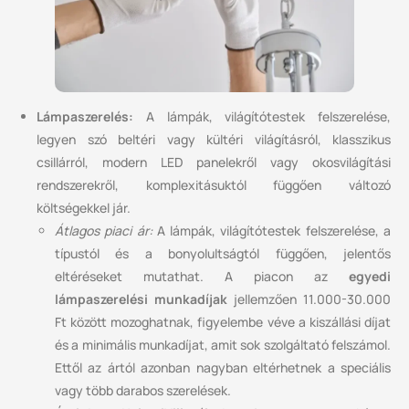
Lámpaszerelés:
A lámpák, világítótestek felszerelése,
legyen szó beltéri vagy kültéri világításról, klasszikus
csillárról, modern LED panelekről vagy okosvilágítási
rendszerekről, komplexitásuktól függően változó
költségekkel jár.
Átlagos piaci ár:
A lámpák, világítótestek felszerelése, a
típustól és a bonyolultságtól függően, jelentős
eltéréseket mutathat. A piacon az
egyedi
lámpaszerelési munkadíjak
jellemzően 11.000-30.000
Ft között mozoghatnak, figyelembe véve a kiszállási díjat
és a minimális munkadíjat, amit sok szolgáltató felszámol.
Ettől az ártól azonban nagyban eltérhetnek a speciális
vagy több darabos szerelések.