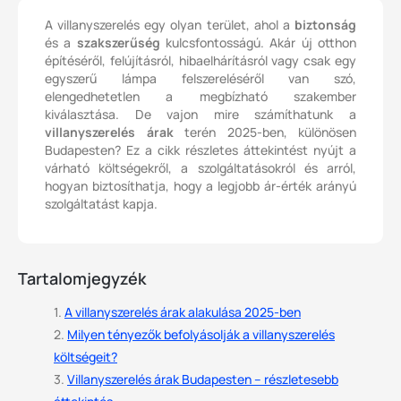
A villanyszerelés egy olyan terület, ahol a
biztonság
és a
szakszerűség
kulcsfontosságú. Akár új otthon
építéséről, felújításról, hibaelhárításról vagy csak egy
egyszerű lámpa felszereléséről van szó,
elengedhetetlen a megbízható szakember
kiválasztása. De vajon mire számíthatunk a
villanyszerelés árak
terén 2025-ben, különösen
Budapesten? Ez a cikk részletes áttekintést nyújt a
várható költségekről, a szolgáltatásokról és arról,
hogyan biztosíthatja, hogy a legjobb ár-érték arányú
szolgáltatást kapja.
Tartalomjegyzék
A villanyszerelés árak alakulása 2025-ben
Milyen tényezők befolyásolják a villanyszerelés
költségeit?
Villanyszerelés árak Budapesten – részletesebb