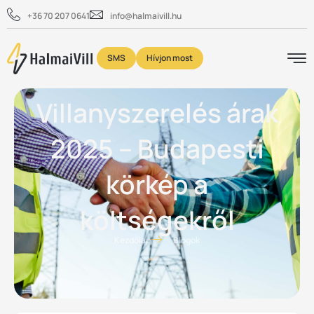
+36 70 207 0641
info@halmaivill.hu
SMS
Hívjon most
Villanyszerelés árak
2025 – Budapesti
körkép a
költségekről
Kezdőlap
Blogok