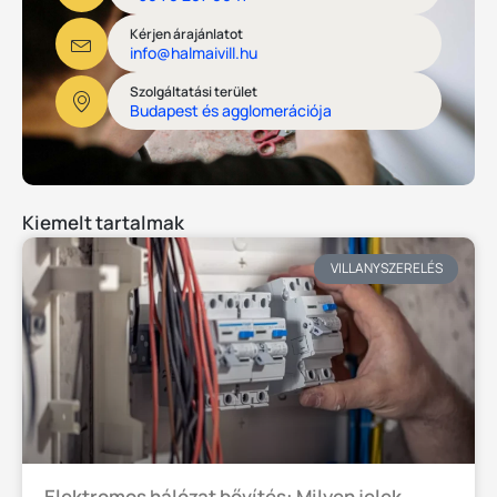
Kérjen árajánlatot
info@halmaivill.hu
Szolgáltatási terület
Budapest és agglomerációja
Kiemelt tartalmak
VILLANYSZERELÉS
Elektromos hálózat bővítés: Milyen jelek