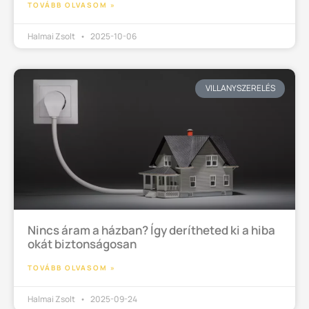
TOVÁBB OLVASOM »
Halmai Zsolt
2025-10-06
VILLANYSZERELÉS
Nincs áram a házban? Így derítheted ki a hiba
okát biztonságosan
TOVÁBB OLVASOM »
Halmai Zsolt
2025-09-24